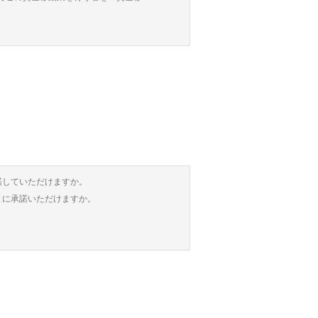
送金受取依頼人に対する送金受取金員の支払債
する費用として資金移動業者に関する内閣
す。当社が債務を弁済できない場合、送金依
）を有します。
ます。当該送金受取人が現実に送金を受け取
金受取依頼人に帰属するものとします。
サービスの送金受取依頼人は、同条に規定さ
諾していただけますか。
ービスにおける送金受取人が送金を受け取っ
とに承諾いただけますか。
還しなければなりません。