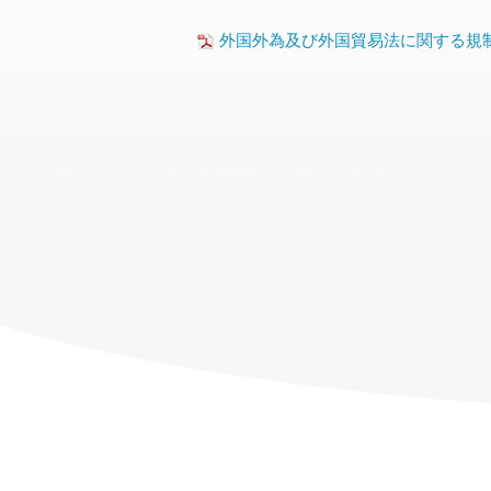
いません。 併せて、目的外利用を行わない
3. 会員登録手続後、犯収法及びその関連
電話番号：03-3359-0071、+81-3-3359-007
での取扱いはいたしません。
あります。これらの必要書類の提出がない
電子メール：info@rupeesend.com
外国外為及び外国貿易法に関する規制(
当社の業務内容および個人情報の利用目的は
された場合、及びお届けの電話番号等への
利用目的ページ
会員登録を抹消することがあります。これ
第三者提供の制限
第4条（会員登録等）
当社は、お客さまから同意をいただいている
1. お客様は、本サービスを利用するに当
まの同意なしにお客さまの個人情報を第三者
2. お客様は、当社がお客様のお申込みを
(1) 利用目的の達成に必要な範囲内にお
3. 当社は、お客様のお申込みを完了する
(2) 業務の遂行上必要な限りにおいて、
4. 当社は、お客様の取引時確認を完了し
(3) 合併、会社分割または営業譲渡等そ
5. お客様は、当社ウェブシステムにログ
(4) 法令に基づく場合
6. なお、第19条に規定する上限金額の
(5) 国の機関もしくは地方公共団体また
遂行に支障を及ぼすおそれがある場合
第5条（パスワード等の管理）
1. お客様は、会員ＩＤならびにパスワー
個人情報の外国にある第三者に対する提供
客様は、パスワード等を失念した場合、又
(1) 当該国における個人情報の保護に関す
す。お客様がパスワード等を第三者に知ら
当社は、お客さまの個人情報を、送金先国
パスワードについては、会員ＩＤと同一の
やすい番号の指定を避けるとともに、一定
業務委託先・