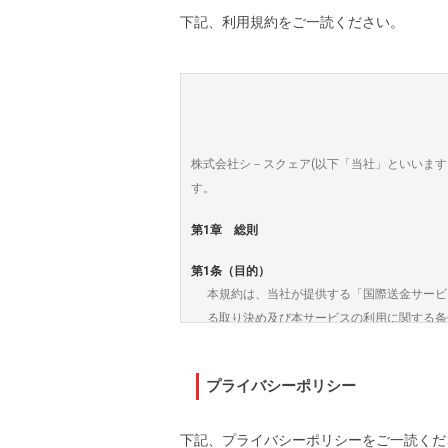
４．手数料および為替レート
下記、利用規約をご一読ください。
(1) お客様は本サービスの利用に際し、
お客様が当社に支払う手数料については、
尚、手数料は利用規約の別紙1に定める
(2) 本サービスで適用する海外送金サー
５．標準履行期間
株式会社シ－スクェア(以下「当社」といいます
為替取引の標準履行期間は、以下のとおり
す。
(1) 受取人の銀行口座への送金の場合、送
ネパール国内の下記の3つの都市いずれか
第1章 総則
下記の3つの都市いずれかに、支店がない
・カトマンズ市（Kathmandu）
第1条（目的）
・バクタプール市（bhaktapur）
本規約は、当社が提供する「国際送金サービス
・ラリットプール市(lalitpur)
る取り決め及び本サービスの利用に関する条
(2) 業務委託先窓口、銀行窓口での現金で
第2条（本サービスの利用）
６．苦情処理措置および紛争解決措置ならびに
1. 本サービスを利用するお客様は、当社
プライバシーポリシー
当社は、資金決済に関する法律に基づき苦
す。
(1) 苦情処理措置
2. 本サービスのご利用は、お客様からの
下記、プライバシーポリシーをご一読くだ