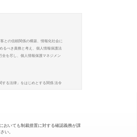
それがあるとき
顧客との信頼関係の構築、情報化社会に
止めるべき責務と考え、個人情報保護法
停止、休止、中断することがあります。
万全を尽し、個人情報保護マネジメン
テムの障害等で緊急を要すると当社が判断
関する法律」をはじめとする関係 法令
基づく取引時確認を行います。
は不正使用その他の事故があっても、当社
先（以下、「コルレス先」といいま
においても制裁措置に対する確認義務が課
し、その範囲を超えた目的外利用は行
ださい。