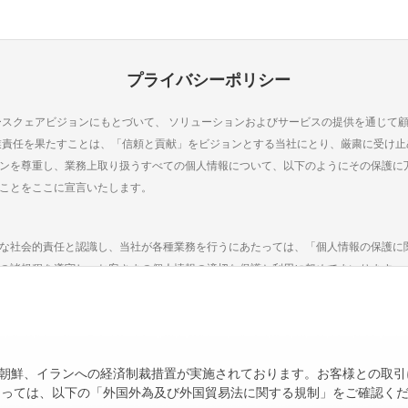
済業協会「お客様相談室」
に該当する場合には、利用契約を締結しない場合があります。
反したことが認められるとき
偽の記載、誤記があったとき又は記入もれがあったとき
債務の履行を怠るおそれがあるとき
プライバシーポリシー
金供与、公序良俗に反する取引、その他不法又は不正の疑いのある取引に利用するお
当し、または該当する疑いがあると当社が判断したとき
ースクェアビジョンにもとづいて、 ソリューションおよびサービスの提供を通じて
3 東京弁護士会
業責任を果たすことは、「信頼と貢献」をビジョンとする当社にとり、厳粛に受け
提供にかかるシステムのメンテナンス等のため、本サービスの提供を一部又は全部の
ンを尊重し、業務上取り扱うすべての個人情報について、以下のようにその保護に
は、事前に当社のウェブサイトおいてその旨を掲示するものとします。ただし、シス
ことをここに宣言いたします。
3 第一東京弁護士会
の一部又は全部を停止、休止、中断することがあります。
な社会的責任と認識し、当社が各種業務を行うにあたっては、「個人情報の保護に
は「犯罪による収益の移転の防止に関する法律」（以下「犯収法」といいます。）に
3 第二東京弁護士会
の諸規程を遵守し、お客さまの個人情報の適切な保護と利用に努めてまいります。
）の確認
範囲において、適正かつ適法な手段により取得いたします。
見、苦情等については以下で受け付ております。
様とみなして取扱いを行った場合は、ご利用のパスワード等の偽造、変造、盗用、又
なし、また、これにより生じた損害については、当社及び海外における当社の提携
朝鮮、イランへの経済制裁措置が実施されております。お客様との取引
目的を特定するとともに、その利用目的の達成に必要な範囲において取扱うことと
たっては、以下の「外国外為及び外国貿易法に関する規制」をご確認く
す。
 パークウェストビル13階