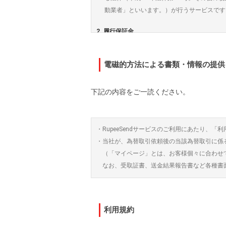
動業者」といいます。）が行うサービスです
2. 履行保証金
(1) 当社は、資金決済法 第43条の規
務を担保するため、送金資金口座に入
電磁的方法による書類・情報の提供
府令第11条第5項に規定する掛け目を
頼人は履行保証金について、当社に対
下記の内容をご一読ください。
(2) 還付請求権は、海外送金サービスに
った後は、送金依頼人は還付請求権を
(3) 資金決済法第59条第2項に規定す
れる還付を受けることができます。
・RupeeSendサービスのご利用にあたり
(4) 前項の事由が生じた場合、海外送金
・当社が、為替取引依頼後の当該為替取引に係
た後に前項の事由が生じ、還付手続が
（「マイページ」とは、お客様個々に合わせ
なお、受取証書、送金結果報告書など各種書面
３．取り扱い為替取引の額の上限
(1) 資金移動業者が取り扱いできる為替取
(2) Rupeesendで取り扱う為替取引の
利用規約
但し、ゲスト会員として為替取引を行う場