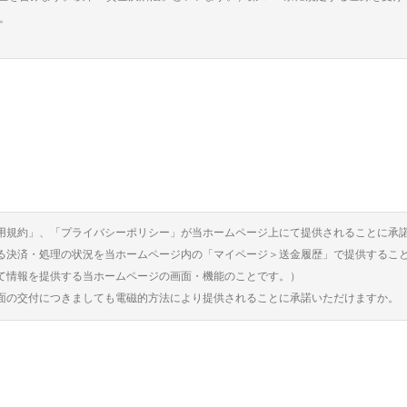
。
定に従い、送金サービスの送金依頼人に対する送金金員および海外送金受取サービスの
金された送金金員の額、ならびに送金受取金員の額の合計額に、還付手続きに必要と
掛けて算出した金額を加えた額と同額以上の履行保証金を東京法務局に供託していま
する他の債務者に先立って、弁済を受ける権利（以下、「還付請求権」といいます。
おいては送金受取人が現実に送金を受け取るまでは、送金依頼人に帰属するものとし
行使することはできません。また海外送金受取サービスにおいては、還付請求権は送
る事由が生じた場合、送金サービスの送金依頼人に対する送金金員および海外送金受取
、「利用規約」、「プライバシーポリシー」が当ホームページ上にて提供されることに承
サービスにおける送金受取人は送金を受け取ることはできません。万一、海外送金サ
る決済・処理の状況を当ホームページ内の「マイページ＞送金履歴」で提供するこ
実行された場合、当該送金依頼人は還付を受けた履行保証金に対する金員を当社に返
て情報を提供する当ホームページの画面・機能のことです。）
の交付につきましても電磁的方法により提供されることに承諾いただけますか。
引の上限額は、1回当たりの送金額が100万円以下に限られます。
額の上限（１為替取引額）は、100 万円です。
合の上限は、10万円です。