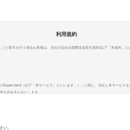
当社所定の手数料を支払うものとします。
利用規約第30条をよくお読みください。
とおりとします。
ビスで使用される為替レートについては、利用規約第25条をよくお読みください。
利用規約
。) と取引を行う場合お客様は、当社が定める国際送金取引規約(以下「本規約」と
です。
金契約成立後から、
に、支店のある銀行の場合、１営業日。
銀行の場合、3営業日。
Rupee Send（以下「本サービス」といいます。）」に関し、当社と本サービス
件を定めるものとします。
の受け取りの場合、送金契約成立後、10分程度。
お問い合わせ窓口
がウェブサイト内等で定める所定の手続きにより、本規約の内容を承諾の上、本サ－
情処理措置および紛争解決措置を実施しています。当社サービスに関する苦情・紛
当社所定の方法によるお申込み内容を当社が審査の上、その適正を判断した時点で可能
さい。