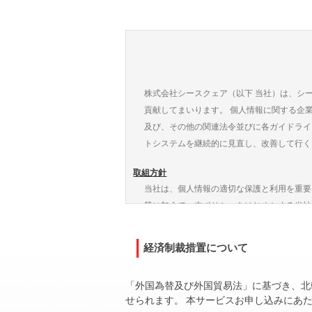
苦情解決申出先：
社団法人日本資金決
3. 当社は、お客様が次の各号のいずれか
住所 東京都千代田区神田小川町２－８
(1) 本サービスに関する利用契約等に違
三井住友海上小川町ビル５階
(2) 利用申込内容又は利用変更内容に虚
電話番号 03-3219-0628
(3) 金銭債務その他利用契約等に基づく
(2) 紛争解決申出先
(4) マネー・ローンダリング及びテロ資
［東京弁護士会紛争解決センター］
(5) 第8条第1項各号又は第2項各号に該
株式会社シースクェア（以下 当社）は、シ
〒100-0013 東京都千代田区霞が関1-1-
(6) その他、当社が不適正と判断したとき
貢献してまいります。 個人情報に関する企
電話番号 03－3581－0031
4. 前項にかかわらず、当社は本サービス
及び、その他の関連法令並びに各ガイドライ
［第一東京弁護士会仲裁センター］
5. 当社が本サービスを一時停止する場合
トシステムを継続的に見直し、改善して行く
〒100-0013 東京都千代田区霞が関1-1-
した場合は、事前の予告なく当該システム
電話番号 03－3595－8588
取組方針
第3条（取引時確認）
［第二東京弁護士会仲裁センター］
当社は、個人情報の適切な保護と利用を重要
1. 本サービスのご利用にあたって、当社
〒100-0013 東京都千代田区霞が関1-1-
等に加えて、本ポリシーをはじめとする当社
(1) 本人特定事項（氏名、住居、生年月日
電話番号 03－3581－2249
(2) 送金取引目的
適正取得
(3) 当社お問合せ窓口
経済制裁措置について
当社は、お客さまの個人情報を業務上必要な
(3) 職業
本サービスについてのお問い合わせ、ご意
2. 取引時確認によりお客様を正当なお客
利用目的
は当該取扱いに係る取引を有効なものとみ
「外国為替及び外国貿易法」に基づき、北
株式会社シースクェア RupeeSendチーム
当社は、お客さまの個人情報について、利用
せられます。 本サービスお申し込みにあ
す。）は、一切責任を負わないものとしま
〒160-0023 東京都新宿区西新宿6-12-1