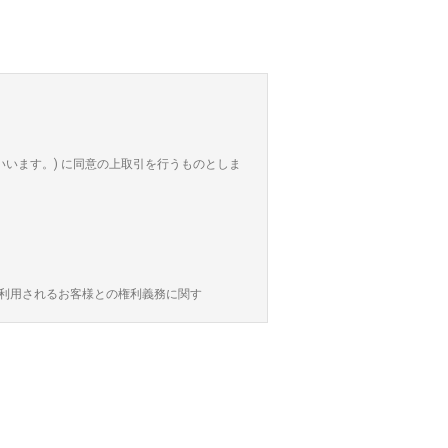
いいます。) に同意の上取引を行うものとしま
を利用されるお客様との権利義務に関す
ビス利用の申込み手続きを行うものとしま
争解決のお申出先は次のとおりです。
となります。